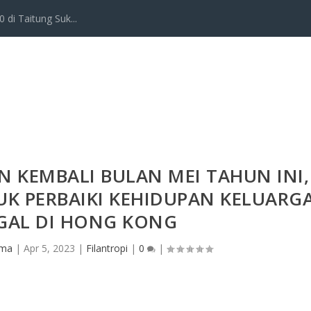
 di Taitung Suk...
 KEMBALI BULAN MEI TAHUN INI,
K PERBAIKI KEHIDUPAN KELUARG
GAL DI HONG KONG
rma
|
Apr 5, 2023
|
Filantropi
|
0
|