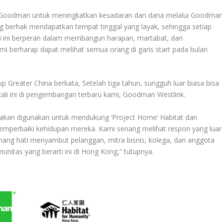
 Goodman untuk meningkatkan kesadaran dan dana melalui Goodma
ng berhak mendapatkan tempat tinggal yang layak, sehingga setiap
rti ini berperan dalam membangun harapan, martabat, dan
i berharap dapat melihat semua orang di garis start pada bulan
Greater China berkata, Setelah tiga tahun, sungguh luar biasa bisa
ali ini di pengembangan terbaru kami, Goodman Westlink.
akan digunakan untuk mendukung ‘Project Home’ Habitat dan
erbaiki kehidupan mereka. Kami senang melihat respon yang luar
enang hati menyambut pelanggan, mitra bisnis, kolega, dan anggota
munitas yang berarti ini di Hong Kong,” tutupnya.