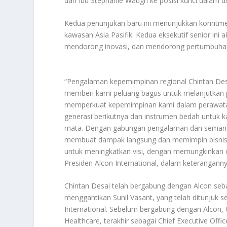
dan Ibu Stephanie Waugh ke posisi kunci dalam di
Kedua penunjukan baru ini menunjukkan komitmen
kawasan Asia Pasifik. Kedua eksekutif senior in
mendorong inovasi, dan mendorong pertumbuhan 
“Pengalaman kepemimpinan regional Chintan De
memberi kami peluang bagus untuk melanjutkan 
memperkuat kepemimpinan kami dalam perawata
generasi berikutnya dan instrumen bedah untuk k
mata. Dengan gabungan pengalaman dan semanga
membuat dampak langsung dan memimpin bisnis 
untuk meningkatkan visi, dengan memungkinkan 
Presiden Alcon International, dalam keteranganny
Chintan Desai telah bergabung dengan Alcon sebag
menggantikan Sunil Vasant, yang telah ditunjuk s
International. Sebelum bergabung dengan Alcon, 
Healthcare, terakhir sebagai Chief Executive Offi