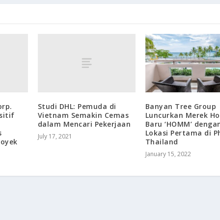
orp.
Studi DHL: Pemuda di
Banyan Tree Group
itif
Vietnam Semakin Cemas
Luncurkan Merek Ho
dalam Mencari Pekerjaan
Baru ‘HOMM’ denga
s
Lokasi Pertama di P
July 17, 2021
royek
Thailand
January 15, 2022