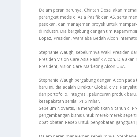
Dalam peran barunya, Chintan Desai akan mema
perangkat medis di Asia Pasifik dan AS. serta m
pasokan, dan manajemen proyek untuk memperku
di industri. Dia bergabung dengan tim Kepemimp
Lopez, Presiden, Waralaba Bedah Alcon Internati
Stephanie Waugh, sebelumnya Wakil Presiden dan 
Presiden Vision Care Asia Pasifik Alcon. Dia aka
President, Vision Care Marketing Alcon USA.
Stephanie Waugh bergabung dengan Alcon pada ta
baru ini, dia adalah Direktur Global, divisi Peny
dan portofolio, integrasi, peluncuran produk baru
kesepakatan senilai $1,5 miliar.
Sebelum Novartis, ia menghabiskan 9 tahun di P
pengembangan bisnis untuk merek-merek seperti V
obat-obatan Resep untuk pengobatan gangguan 
Dalam peran manajemen sebelumnya, Stephanie W