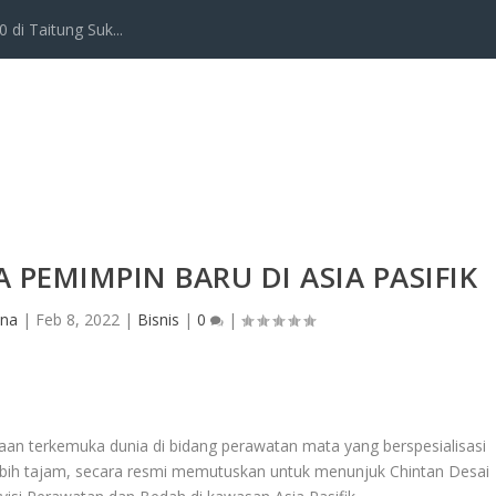
 di Taitung Suk...
EMIMPIN BARU DI ASIA PASIFIK
ana
|
Feb 8, 2022
|
Bisnis
|
0
|
aan terkemuka dunia di bidang perawatan mata yang berspesialisasi
ebih tajam, secara resmi memutuskan untuk menunjuk Chintan Desai