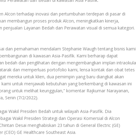
visi Perawatan dan Bedah di kawasan Asia Pasifik.
 Alcon terhadap inovasi dan pertumbuhan terdepan di pasar di
i akan membangun proses produk Alcon, meningkatkan kinerja,
penjualan Layanan Bedah dan Perawatan visual di semua kategori.
sai dan pemahaman mendalam Stephanie Waugh tentang bisnis kami
pembangunan di kawasan Asia-Pasifik. Kami berharap dapat
n bedah dan penglihatan dengan mengembangkan implan intraokula
atarak dan memperluas portofolio kami, lensa kontak dan obat tetes
t mereka untuk klien, dua pemimpin yang baru diangkat akan
kami untuk menjawab kebutuhan yang berkembang di kawasan ini
orang untuk melihat keunggulan,” komentar Rajkumar Narayanan,
a, Senin (7/2/2022).
ai Wakil Presiden Bedah untuk wilayah Asia-Pasifik. Dia
ebagai Wakil Presiden Strategi dan Operasi Komersial di Alcon
Chintan Desai menghabiskan 23 tahun di General Electric (GE)
cer (CEO) GE Healthcare Southeast Asia.