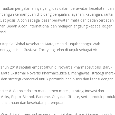
nfaatkan pengalamannya yang luas dalam perawatan kesehatan dan
embangun kemampuan di bidang penjualan, layanan, keuangan, rantai
at posisi Alcon sebagai pasar perawatan mata dan bedah terdepan
inan Bedah Alcon International dan melapor langsung kepada Roger
onal.
Kepala Global Kesehatan Mata, telah ditunjuk sebagai Wakil
n menggantikan Gustavo Zac, yang telah ditunjuk sebagai Vice
hun 2018 setelah empat tahun di Novartis Pharmaceuticals. Baru-
akit Mata Eksternal Novartis Pharmaceuticals, mengawasi strategi mere
, dan strategi komersial untuk pertumbuhan bisnis dan lisensi dengan
rocter & Gamble dalam manajemen merek, strategi inovasi dan
icks, Pepto-Bismol, Pantene, Olay dan Gillette, serta produk-produ
pencernaan dan kesehatan perempuan.
augh telah memainkan peran kunci dalam strategi inovasi produk