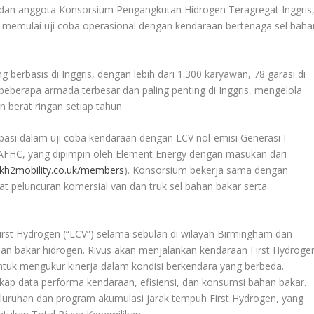
an anggota Konsorsium Pengangkutan Hidrogen Teragregat Inggris
k memulai uji coba operasional dengan kendaraan bertenaga sel baha
erbasis di Inggris, dengan lebih dari 1.300 karyawan, 78 garasi di
 beberapa armada terbesar dan paling penting di Inggris, mengelola
n berat ringan setiap tahun.
pasi dalam uji coba kendaraan dengan LCV nol-emisi Generasi I
 AFHC, yang dipimpin oleh Element Energy dengan masukan dari
h2mobility.co.uk/members
). Konsorsium bekerja sama dengan
 peluncuran komersial van dan truk sel bahan bakar serta
irst Hydrogen (“LCV”) selama sebulan di wilayah Birmingham dan
bahan bakar hidrogen. Rivus akan menjalankan kendaraan First Hydroge
ntuk mengukur kinerja dalam kondisi berkendara yang berbeda.
p data performa kendaraan, efisiensi, dan konsumsi bahan bakar.
eluruhan dan program akumulasi jarak tempuh First Hydrogen, yang