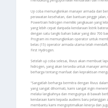
mendukung pengoptimalan kendaraan dan menent
Uji coba memungkinkan manajer armada dari berb
perawatan kesehatan, dan bantuan pinggir jalan
Powertrain hidrogen memiliki jangkauan yang lebi
yang lebih cepat daripada kendaraan listrik bate
dengan satu tangki bahan bakar yang diisi 700 b
Program ini memungkinkan operator untuk memba
belas (15) operator armada utama telah mendafta
First Hydrogen.
Setelah uji coba selesai, Rivus akan membuat la
hidrogen, yang akan tersedia untuk manajer ar
berharga tentang manfaat dan kepraktisan menga
“Sangatlah berharga bermitra dengan Rivus dala
yang sangat dihormati, kami sangat ingin mene
melalui langkahnya dan mengujinya di bawah b
kendaraan kami kepada audiens baru pelanggan 
membantu kami mengoptimalkan kinerja dan jug