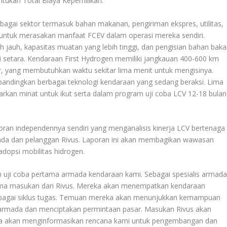
ukan Total Biaya Kepemilikan.
agai sektor termasuk bahan makanan, pengiriman ekspres, utilitas,
, untuk merasakan manfaat FCEV dalam operasi mereka sendiri.
h jauh, kapasitas muatan yang lebih tinggi, dan pengisian bahan baka
rai setara. Kendaraan First Hydrogen memiliki jangkauan 400-600 km
ar, yang membutuhkan waktu sekitar lima menit untuk mengisinya.
ndingkan berbagai teknologi kendaraan yang sedang beraksi. Lima
rkan minat untuk ikut serta dalam program uji coba LCV 12-18 bulan
poran independennya sendiri yang menganalisis kinerja LCV bertenaga
mada dan pelanggan Rivus. Laporan ini akan membagikan wawasan
dopsi mobilitas hidrogen.
m uji coba pertama armada kendaraan kami. Sebagai spesialis armad
rima masukan dari Rivus. Mereka akan menempatkan kendaraan
erbagai siklus tugas. Temuan mereka akan menunjukkan kemampuan
armada dan menciptakan permintaan pasar. Masukan Rivus akan
a akan menginformasikan rencana kami untuk pengembangan dan