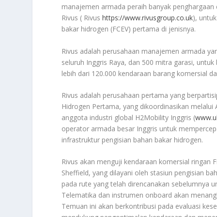
manajemen armada peraih banyak penghargaan d
Rivus ( Rivus
https://www.rivusgroup.co.uk
), untu
bakar hidrogen (FCEV) pertama di jenisnya.
Rivus adalah perusahaan manajemen armada yang b
seluruh Inggris Raya, dan 500 mitra garasi, untuk
lebih dari 120.000 kendaraan barang komersial da
Rivus adalah perusahaan pertama yang berpartisi
Hidrogen Pertama, yang dikoordinasikan melalui
anggota industri global H2Mobility Inggris (
www.uk
operator armada besar Inggris untuk mempercepat
infrastruktur pengisian bahan bakar hidrogen.
Rivus akan menguji kendaraan komersial ringan F
Sheffield, yang dilayani oleh stasiun pengisian 
pada rute yang telah direncanakan sebelumnya u
Telematika dan instrumen onboard akan menangka
Temuan ini akan berkontribusi pada evaluasi kes