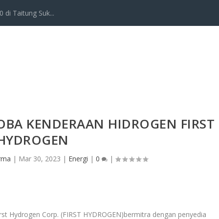
 di Taitung Suk...
 COBA KENDERAAN HIDROGEN FIRST
HYDROGEN
Irma
|
Mar 30, 2023
|
Energi
|
0
|
rst Hydrogen Corp. (FIRST HYDROGEN)bermitra dengan penyedia