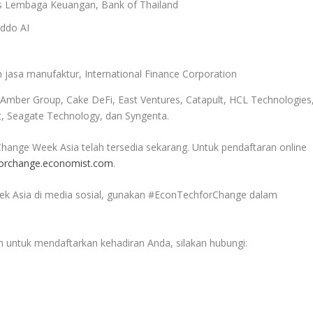
as Lembaga Keuangan, Bank of Thailand
Addo AI
an jasa manufaktur, International Finance Corporation
Amber Group, Cake DeFi, East Ventures, Catapult, HCL Technologies
ht, Seagate Technology, dan Syngenta.
hange Week Asia telah tersedia sekarang. Untuk pendaftaran online
forchange.economist.com
.
ek Asia di media sosial, gunakan #EconTechforChange dalam
n untuk mendaftarkan kehadiran Anda, silakan hubungi: