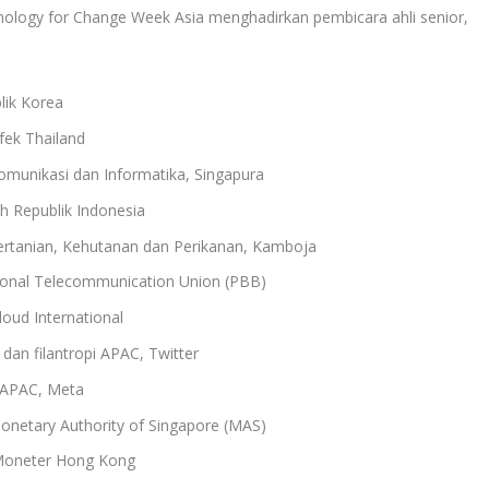
nology for Change Week Asia menghadirkan pembicara ahli senior,
lik Korea
fek Thailand
munikasi dan Informatika, Singapura
h Republik Indonesia
ertanian, Kehutanan dan Perikanan, Kamboja
ational Telecommunication Union (PBB)
loud International
 dan filantropi APAC, Twitter
, APAC, Meta
Monetary Authority of Singapore (MAS)
 Moneter Hong Kong