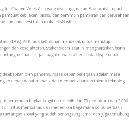
y for Change Week Asia yang diselenggarakan Economist Impact
 pembuat kebijakan, bisnis, dan pemimpin pemikiran dari perusahaa
e dan pada sesi tatap muka eksklusif ini.
utan (SDGs) PPB, ada kebutuhan mendesak untuk menutup
angan dan kesejahteran. Stakeholders saat ini mengharapkan bisnis
keuntungan finansial, jadi bagaimana kita beralih dari hype untuk
ang disebabkan oleh pandemi, masa depan pekerjaan adalah masa
ng ke depan dapat menarik dan mempertahankan talenta teknologi
at pertemuan tingkat tinggi untuk lebih dari 70 pembicara dan 2.000
an sipil untuk membahas dan memeriksa bagaimana solusi berbasis
da tantangan sosial yang sudah berlangsung lama, dan juga terhubun