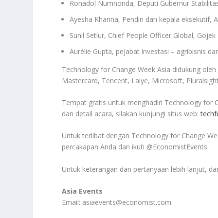
Ronadol Numnonda, Deputi Gubernur Stabilit
Ayesha Khanna, Pendiri dan kepala eksekutif, 
Sunil Setlur, Chief People Officer Global, Gojek
Aurélie Gupta, pejabat investasi – agribisnis d
Technology for Change Week Asia didukung oleh 
Mastercard, Tencent, Laiye, Microsoft, Pluralsig
Tempat gratis untuk menghadiri Technology for C
dan detail acara, silakan kunjungi situs web:
tech
Untuk terlibat dengan Technology for Change We
percakapan Anda dan ikuti @EconomistEvents.
Untuk keterangan dan pertanyaan lebih lanjut, da
Asia Events
Email: asiaevents@economist.com