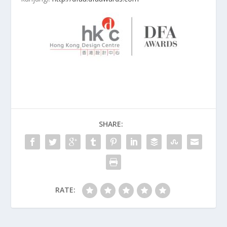
SHARE:
RATE: