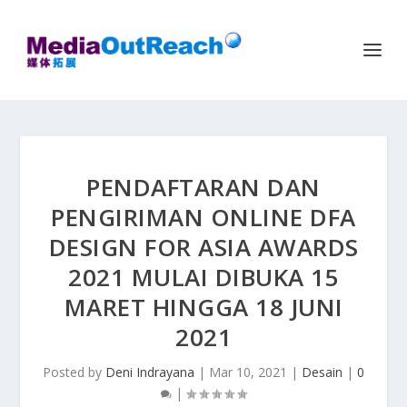
PENDAFTARAN DAN
PENGIRIMAN ONLINE DFA
DESIGN FOR ASIA AWARDS
2021 MULAI DIBUKA 15
MARET HINGGA 18 JUNI
2021
Posted by
Deni Indrayana
|
Mar 10, 2021
|
Desain
|
0
|