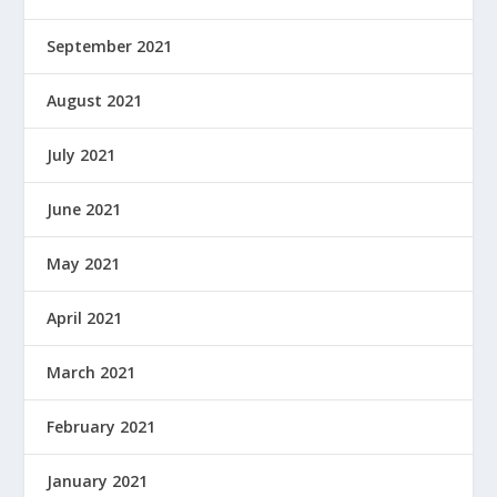
September 2021
August 2021
July 2021
June 2021
May 2021
April 2021
March 2021
February 2021
January 2021