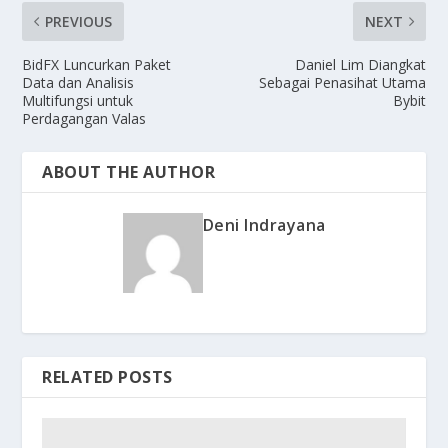
PREVIOUS
NEXT
BidFX Luncurkan Paket
Daniel Lim Diangkat
Data dan Analisis
Sebagai Penasihat Utama
Multifungsi untuk
Bybit
Perdagangan Valas
ABOUT THE AUTHOR
Deni Indrayana
RELATED POSTS