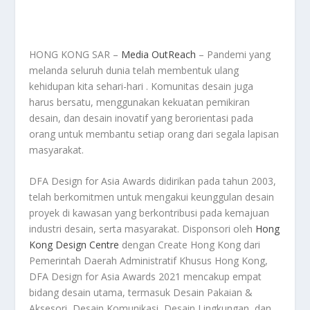
HONG KONG SAR –
Media OutReach
– Pandemi yang
melanda seluruh dunia telah membentuk ulang
kehidupan kita sehari-hari . Komunitas desain juga
harus bersatu, menggunakan kekuatan pemikiran
desain, dan desain inovatif yang berorientasi pada
orang untuk membantu setiap orang dari segala lapisan
masyarakat.
DFA Design for Asia Awards didirikan pada tahun 2003,
telah berkomitmen untuk mengakui keunggulan desain
proyek di kawasan yang berkontribusi pada kemajuan
industri desain, serta masyarakat. Disponsori oleh
Hong
Kong Design Centre
dengan Create Hong Kong dari
Pemerintah Daerah Administratif Khusus Hong Kong,
DFA Design for Asia Awards 2021 mencakup empat
bidang desain utama, termasuk Desain Pakaian &
Aksesori, Desain Komunikasi, Desain Lingkungan, dan