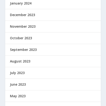
January 2024
December 2023
November 2023
October 2023
September 2023
August 2023
July 2023
June 2023
May 2023