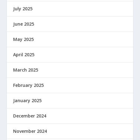
July 2025
June 2025
May 2025
April 2025
March 2025
February 2025
January 2025
December 2024
November 2024