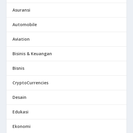
Asuransi
Automobile
Aviation
Bisinis & Keuangan
Bisnis
CryptoCurrencies
Desain
Edukasi
Ekonomi