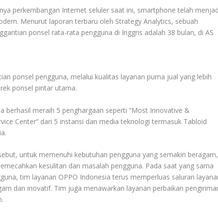
nya perkembangan Internet seluler saat ini, smartphone telah menjad
dern. Menurut laporan terbaru oleh Strategy Analytics, sebuah
ggantian ponsel rata-rata pengguna di Inggris adalah 38 bulan, di AS
an ponsel pengguna, melalui kualitas layanan purna jual yang lebih
rek ponsel pintar utama.
 berhasil meraih 5 penghargaan seperti “Most Innovative &
vice Center” dari 5 instansi dan media teknologi termasuk Tabloid
ia.
rsebut, untuk memenuhi kebutuhan pengguna yang semakin beragam
 memecahkan kesulitan dan masalah pengguna. Pada saat yang sama
guna, tim layanan OPPO Indonesia terus memperluas saluran layana
gam dan inovatif. Tim juga menawarkan layanan perbaikan pengirima
m.