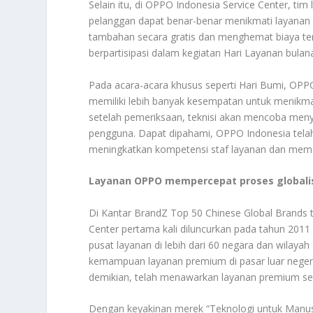
Selain itu, di OPPO Indonesia Service Center, t
pelanggan dapat benar-benar menikmati layanan
tambahan secara gratis dan menghemat biaya ten
berpartisipasi dalam kegiatan Hari Layanan bulan
Pada acara-acara khusus seperti Hari Bumi, OP
memiliki lebih banyak kesempatan untuk menikmati
setelah pemeriksaan, teknisi akan mencoba men
pengguna. Dapat dipahami, OPPO Indonesia telah 
meningkatkan kompetensi staf layanan dan memas
Layanan OPPO mempercepat proses globali
Di Kantar BrandZ Top 50 Chinese Global Brands 
Center pertama kali diluncurkan pada tahun 2011 
pusat layanan di lebih dari 60 negara dan wilay
kemampuan layanan premium di pasar luar negeri
demikian, telah menawarkan layanan premium sep
Dengan keyakinan merek “Teknologi untuk Manus