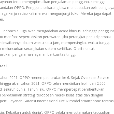
im layanan terus mengoptimalkan pengalaman pengguna, sehingga
 andalan OPPO. Pengguna sekarang bisa mendapatkan pelindung laya
aga kerja setiap kali mereka mengunjungi toko. Mereka juga dapat
an.
PO Indonesia juga akan mengadakan acara khusus, sehingga penggun
 manfaat seperti diskon perawatan. Jika perangkat perlu diperbaiki
yelesaikannya dalam waktu satu jam, mempersingkat waktu tunggu
meluncurkan serangkaian sistem sertifikasi O-elite untuk
tikan pengalaman layanan berkualitas tinggi.
sasi
tahun 2021, OPPO menempati urutan ke 6. Sejak Overseas Service
hingga akhir tahun 2021, OPPO telah mendirikan lebih dari 2.500
ah di seluruh dunia. Tahun lalu, OPPO mempercepat pembentukan
 berdasarkan strategi terobosan merek kelas atas dan dengan
erti Layanan Garansi Internasional untuk model smartphone teratas
ia, Kebaikan untuk dunia”, OPPO selalu mengutamakan kebutuhan