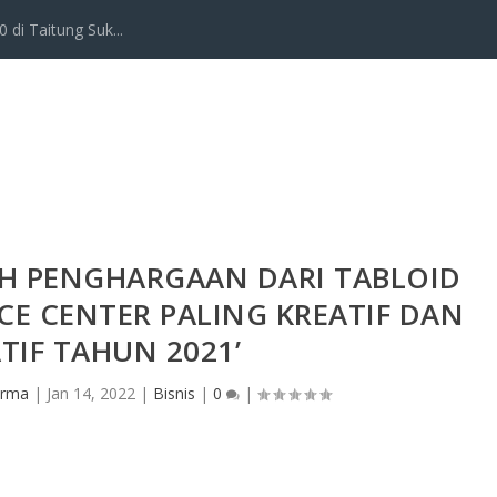
 di Taitung Suk...
IH PENGHARGAAN DARI TABLOID
ICE CENTER PALING KREATIF DAN
TIF TAHUN 2021’
Irma
|
Jan 14, 2022
|
Bisnis
|
0
|