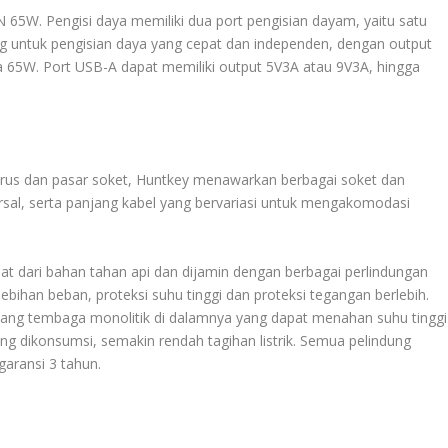
65W. Pengisi daya memiliki dua port pengisian dayam, yaitu satu
g untuk pengisian daya yang cepat dan independen, dengan output
a 65W. Port USB-A dapat memiliki output 5V3A atau 9V3A, hingga
arus dan pasar soket, Huntkey menawarkan berbagai soket dan
ersal, serta panjang kabel yang bervariasi untuk mengakomodasi
buat dari bahan tahan api dan dijamin dengan berbagai perlindungan
bihan beban, proteksi suhu tinggi dan proteksi tegangan berlebih.
atang tembaga monolitik di dalamnya yang dapat menahan suhu tinggi
ng dikonsumsi, semakin rendah tagihan listrik. Semua pelindung
garansi 3 tahun.