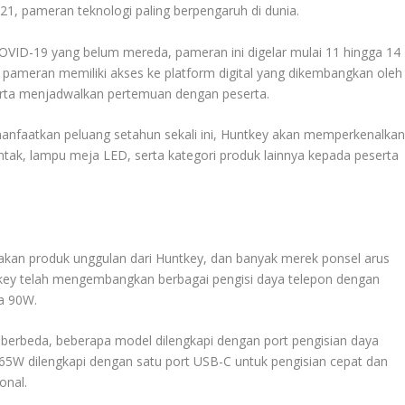
021, pameran teknologi paling berpengaruh di dunia.
COVID-19 yang belum mereda, pameran ini digelar mulai 11 hingga 14
 pameran memiliki akses ke platform digital yang dikembangkan oleh
rta menjadwalkan pertemuan dengan peserta.
anfaatkan peluang setahun sekali ini, Huntkey akan memperkenalka
ontak, lampu meja LED, serta kategori produk lainnya kepada peserta
kan produk unggulan dari Huntkey, dan banyak merek ponsel arus
ey telah mengembangkan berbagai pengisi daya telepon dengan
ga 90W.
berbeda, beberapa model dilengkapi dengan port pengisian daya
65W dilengkapi dengan satu port USB-C untuk pengisian cepat dan
onal.