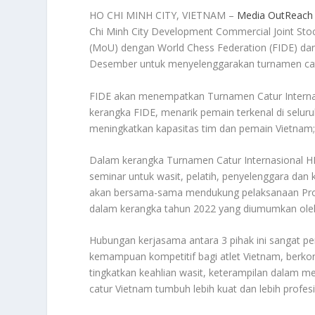
HO CHI MINH CITY, VIETNAM –
Media OutReach
Chi Minh City Development Commercial Joint S
(MoU) dengan World Chess Federation (FIDE) da
Desember untuk menyelenggarakan turnamen catu
FIDE akan menempatkan Turnamen Catur Interna
kerangka FIDE, menarik pemain terkenal di selur
meningkatkan kapasitas tim dan pemain Vietnam; 
Dalam kerangka Turnamen Catur Internasional 
seminar untuk wasit, pelatih, penyelenggara dan 
akan bersama-sama mendukung pelaksanaan Prog
dalam kerangka tahun 2022 yang diumumkan oleh
Hubungan kerjasama antara 3 pihak ini sangat pen
kemampuan kompetitif bagi atlet Vietnam, berkont
tingkatkan keahlian wasit, keterampilan dalam 
catur Vietnam tumbuh lebih kuat dan lebih profesi