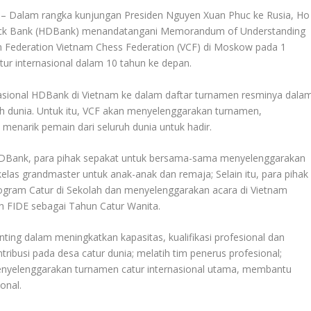
– Dalam rangka kunjungan Presiden Nguyen Xuan Phuc ke Rusia, Ho
tock Bank (HDBank) menandatangani Memorandum of Understanding
n Federation Vietnam Chess Federation (VCF) di Moskow pada 1
r internasional dalam 10 tahun ke depan.
sional HDBank di Vietnam ke dalam daftar turnamen resminya dala
uh dunia. Untuk itu, VCF akan menyelenggarakan turnamen,
menarik pemain dari seluruh dunia untuk hadir.
HDBank, para pihak sepakat untuk bersama-sama menyelenggarakan
kelas grandmaster untuk anak-anak dan remaja; Selain itu, para pihak
ram Catur di Sekolah dan menyelenggarakan acara di Vietnam
 FIDE sebagai Tahun Catur Wanita.
ting dalam meningkatkan kapasitas, kualifikasi profesional dan
ribusi pada desa catur dunia; melatih tim penerus profesional;
menyelenggarakan turnamen catur internasional utama, membantu
onal.