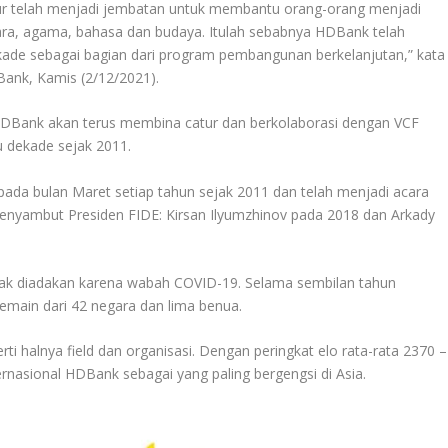
ur telah menjadi jembatan untuk membantu orang-orang menjadi
gara, agama, bahasa dan budaya. Itulah sebabnya HDBank telah
ade sebagai bagian dari program pembangunan berkelanjutan,” kata
ank, Kamis (2/12/2021).
DBank akan terus membina catur dan berkolaborasi dengan VCF
tu dekade sejak 2011.
ada bulan Maret setiap tahun sejak 2011 dan telah menjadi acara
 menyambut Presiden FIDE: Kirsan Ilyumzhinov pada 2018 dan Arkady
dak diadakan karena wabah COVID-19. Selama sembilan tahun
main dari 42 negara dan lima benua.
ti halnya field dan organisasi. Dengan peringkat elo rata-rata 2370 –
nasional HDBank sebagai yang paling bergengsi di Asia.