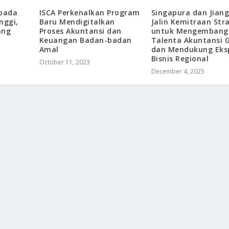
epada
ISCA Perkenalkan Program
Singapura dan Jian
nggi,
Baru Mendigitalkan
Jalin Kemitraan Str
ang
Proses Akuntansi dan
untuk Mengembang
Keuangan Badan-badan
Talenta Akuntansi G
Amal
dan Mendukung Eks
Bisnis Regional
October 11, 2023
December 4, 2025