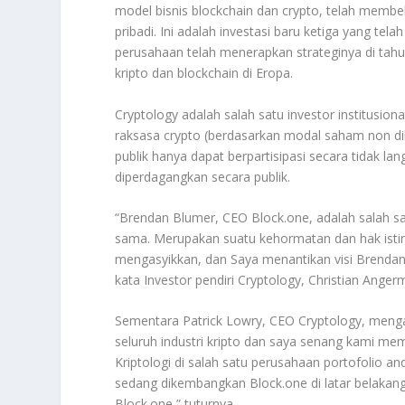
model bisnis blockchain dan crypto, telah membe
pribadi. Ini adalah investasi baru ketiga yang tel
perusahaan telah menerapkan strateginya di tahun
kripto dan blockchain di Eropa.
Cryptology adalah salah satu investor institusio
raksasa crypto (berdasarkan modal saham non dil
publik hanya dapat berpartisipasi secara tidak 
diperdagangkan secara publik.
“Brendan Blumer, CEO Block.one, adalah salah sa
sama. Merupakan suatu kehormatan dan hak ist
mengasyikkan, dan Saya menantikan visi Brendan
kata Investor pendiri Cryptology, Christian Anger
Sementara Patrick Lowry, CEO Cryptology, mengat
seluruh industri kripto dan saya senang kami mem
Kriptologi di salah satu perusahaan portofolio a
sedang dikembangkan Block.one di latar belakang 
Block.one,” tuturnya.