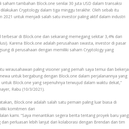
li saham tambahan Block.one senilai 30 juta USD dalam transaksi
ah dilakukan Cryptology dalam tiga minggu terakhir. Oleh sebab itu
 2021 untuk menjadi salah satu investor paling aktif dalam industri
nal terbesar di Block.one dan sekarang memegang sekitar 3,4% dari
usi). Karena Block.one adalah perusahaan swasta, investor di pasar
langsung di perusahaan dengan memiliki saham Cryptology yang
tu wirausahawan paling visioner yang pernah saya temui dan bekerja
imewa untuk bergabung dengan Block.one dalam perjalanannya yang
 untuk Block.one yang sepenuhnya terwujud dalam waktu dekat,”
mayer, Rabu (10/3/2021).
akan, Block.one adalah salah satu pemain paling luar biasa di
iliki komitmen dari
ndalan kami. “Saya menantikan segera berita tentang proyek baru yang
dan perluasan lebih lanjut dari kolaborasi dengan Brendan dan tim