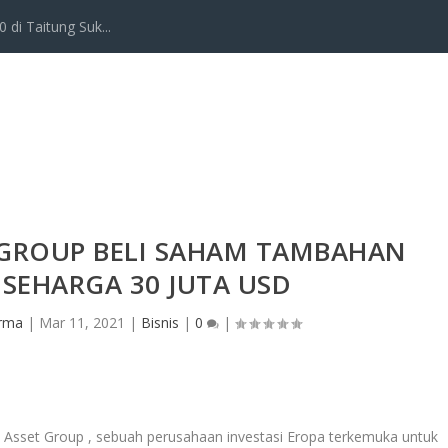
 di Taitung Suk...
 GROUP BELI SAHAM TAMBAHAN
SEHARGA 30 JUTA USD
Irma
|
Mar 11, 2021
|
Bisnis
|
0
|
sset Group , sebuah perusahaan investasi Eropa terkemuka untuk