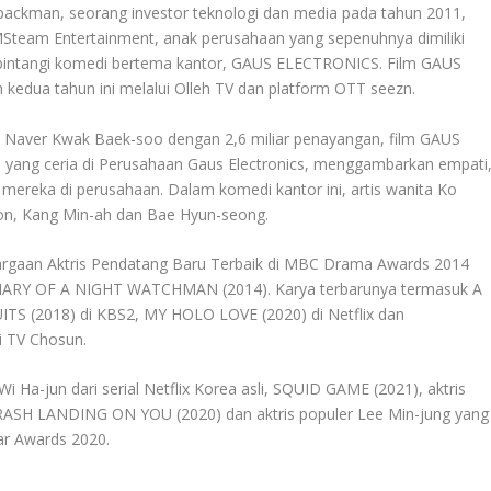
Spackman, seorang investor teknologi dan media pada tahun 2011,
team Entertainment, anak perusahaan yang sepenuhnya dimiliki
intangi komedi bertema kantor, GAUS ELECTRONICS. Film GAUS
 kedua tahun ini melalui Olleh TV dan platform OTT seezn.
 Naver Kwak Baek-soo dengan 2,6 miliar penayangan, film GAUS
yang ceria di Perusahaan Gaus Electronics, menggambarkan empati
 mereka di perusahaan. Dalam komedi kantor ini, artis wanita Ko
n, Kang Min-ah dan Bae Hyun-seong.
gaan Aktris Pendatang Baru Terbaik di MBC Drama Awards 2014
DIARY OF A NIGHT WATCHMAN (2014). Karya terbarunya termasuk A
TS (2018) di KBS2, MY HOLO LOVE (2020) di Netflix dan
 TV Chosun.
 Ha-jun dari serial Netflix Korea asli, SQUID GAME (2021), aktris
t CRASH LANDING ON YOU (2020) dan aktris populer Lee Min-jung yang
r Awards 2020.