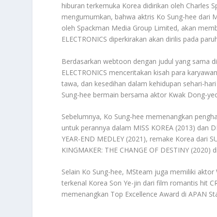
hiburan terkemuka Korea didirikan oleh Charles 
mengumumkan, bahwa aktris Ko Sung-hee dari MS
oleh Spackman Media Group Limited, akan memb
ELECTRONICS diperkirakan akan dirilis pada paruh
Berdasarkan webtoon dengan judul yang sama di
ELECTRONICS menceritakan kisah para karyawan 
tawa, dan kesedihan dalam kehidupan sehari-hari
Sung-hee bermain bersama aktor Kwak Dong-yeo
Sebelumnya, Ko Sung-hee memenangkan penghar
untuk perannya dalam MISS KOREA (2013) dan 
YEAR-END MEDLEY (2021), remake Korea dari SUI
KINGMAKER: THE CHANGE OF DESTINY (2020) di
Selain Ko Sung-hee, MSteam juga memiliki aktor Wi
terkenal Korea Son Ye-jin dari film romantis hi
memenangkan Top Excellence Award di APAN Sta