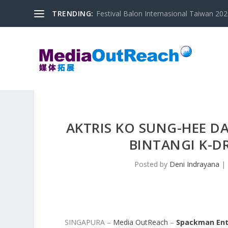
TRENDING:
Festival Balon Internasional Taiwan 2020
AKTRIS KO SUNG-HEE D
BINTANGI K-D
Posted by
Deni Indrayana
|
SINGAPURA –
Media OutReach
–
Spackman Ent