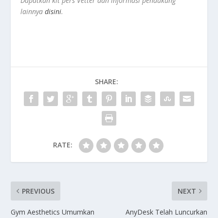
Dapatkan kit pers Vetter dan informasi pendukung
lainnya
disini
.
SHARE:
RATE:
PREVIOUS
NEXT
Gym Aesthetics Umumkan
AnyDesk Telah Luncurkan