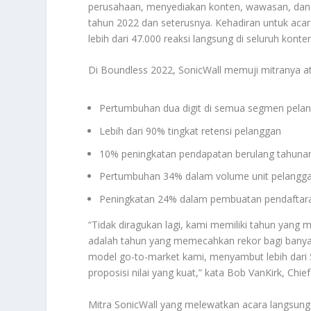
perusahaan, menyediakan konten, wawasan, dan a
tahun 2022 dan seterusnya. Kehadiran untuk aca
lebih dari 47.000 reaksi langsung di seluruh konten
Di Boundless 2022, SonicWall memuji mitranya ata
Pertumbuhan dua digit di semua segmen pela
Lebih dari 90% tingkat retensi pelanggan
10% peningkatan pendapatan berulang tahunan
Pertumbuhan 34% dalam volume unit pelanggan
Peningkatan 24% dalam pembuatan pendaftar
“Tidak diragukan lagi, kami memiliki tahun yang
adalah tahun yang memecahkan rekor bagi banya
model go-to-market kami, menyambut lebih dari 
proposisi nilai yang kuat,” kata Bob VanKirk, Chie
Mitra SonicWall yang melewatkan acara langsun