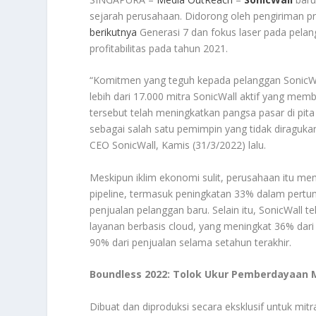
sejarah perusahaan. Didorong oleh pengiriman p
berikutnya
Generasi 7 dan fokus laser pada pelan
profitabilitas pada tahun 2021.
“Komitmen yang teguh kepada pelanggan SonicWall
lebih dari 17.000 mitra SonicWall aktif yang mem
tersebut telah meningkatkan pangsa pasar di pi
sebagai salah satu pemimpin yang tidak diragukan
CEO SonicWall, Kamis (31/3/2022) lalu.
Meskipun iklim ekonomi sulit, perusahaan itu 
pipeline, termasuk peningkatan 33% dalam pert
penjualan pelanggan baru. Selain itu, SonicWall
layanan berbasis cloud, yang meningkat 36% dari
90% dari penjualan selama setahun terakhir.
Boundless 2022: Tolok Ukur Pemberdayaan 
Dibuat dan diproduksi secara eksklusif untuk mit