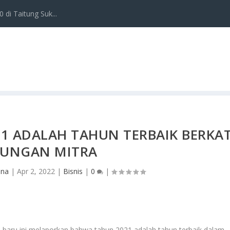
 di Taitung Suk...
1 ADALAH TAHUN TERBAIK BERKA
UNGAN MITRA
ana
|
Apr 2, 2022
|
Bisnis
|
0
|
-baru ini melaporkan bahwa tahun 2021 adalah tahun terbaik dalam