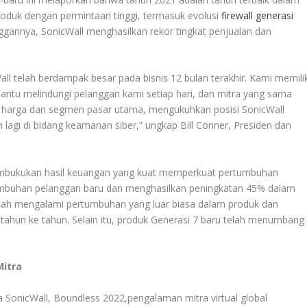
roduk dengan permintaan tinggi, termasuk evolusi
firewall generasi
ggannya, SonicWall menghasilkan rekor tingkat penjualan dan
 telah berdampak besar pada bisnis 12 bulan terakhir. Kami memilik
bantu melindungi pelanggan kami setiap hari, dan mitra yang sama
ta harga dan segmen pasar utama, mengukuhkan posisi SonicWall
 lagi di bidang keamanan siber,” ungkap Bill Conner, Presiden dan
membukukan hasil keuangan yang kuat memperkuat pertumbuhan
umbuhan pelanggan baru dan menghasilkan peningkatan 45% dalam
 telah mengalami pertumbuhan yang luar biasa dalam produk dan
 tahun ke tahun. Selain itu, produk Generasi 7 baru telah menumbang
Mitra
ra SonicWall, Boundless 2022,pengalaman mitra virtual global