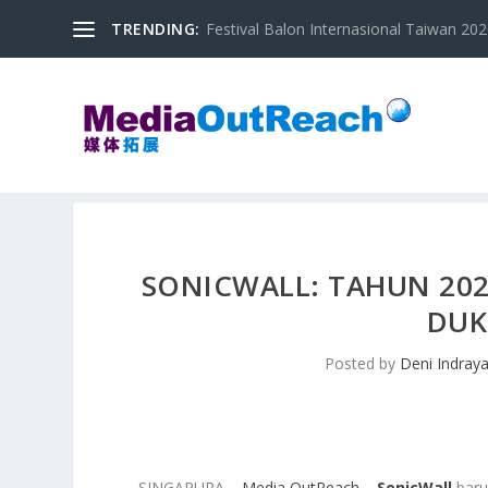
TRENDING:
Festival Balon Internasional Taiwan 2020
SONICWALL: TAHUN 202
DUK
Posted by
Deni Indray
SINGAPURA –
Media OutReach
–
SonicWall
baru