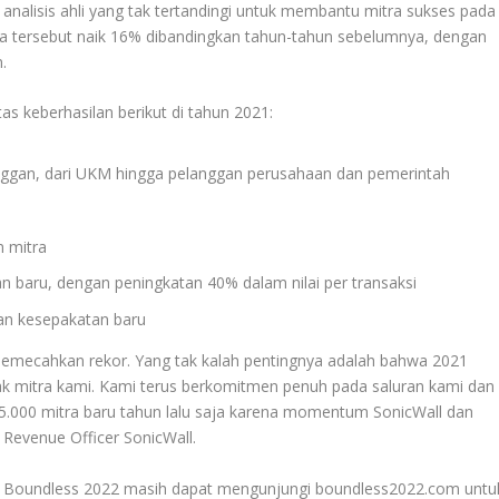
nalisis ahli yang tak tertandingi untuk membantu mitra sukses pada
ra tersebut naik 16% dibandingkan tahun-tahun sebelumnya, dengan
.
s keberhasilan berikut di tahun 2021:
nggan, dari UKM hingga pelanggan perusahaan dan pemerintah
 mitra
 baru, dengan peningkatan 40% dalam nilai per transaksi
an kesepakatan baru
 memecahkan rekor. Yang tak kalah pentingnya adalah bahwa 2021
k mitra kami. Kami terus berkomitmen penuh pada saluran kami dan
5.000 mitra baru tahun lalu saja karena momentum SonicWall dan
f Revenue Officer SonicWall.
g Boundless 2022 masih dapat mengunjungi boundless2022.com untu