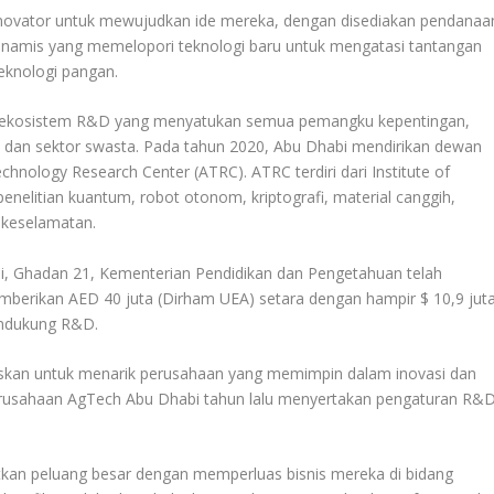
novator untuk mewujudkan ide mereka, dengan disediakan pendanaa
inamis yang memelopori teknologi baru untuk mengatasi tantangan
teknologi pangan.
 ekosistem R&D yang menyatukan semua pemangku kepentingan,
 dan sektor swasta. Pada tahun 2020, Abu Dhabi mendirikan dewan
hnology Research Center (ATRC). ATRC terdiri dari Institute of
penelitian kuantum, robot otonom, kriptografi, material canggih,
m keselamatan.
bi, Ghadan 21, Kementerian Pendidikan dan Pengetahuan telah
mberikan AED 40 juta (Dirham UEA) setara dengan hampir $ 10,9 jut
endukung R&D.
kuskan untuk menarik perusahaan yang memimpin dalam inovasi dan
perusahaan AgTech Abu Dhabi tahun lalu menyertakan pengaturan R&
kan peluang besar dengan memperluas bisnis mereka di bidang