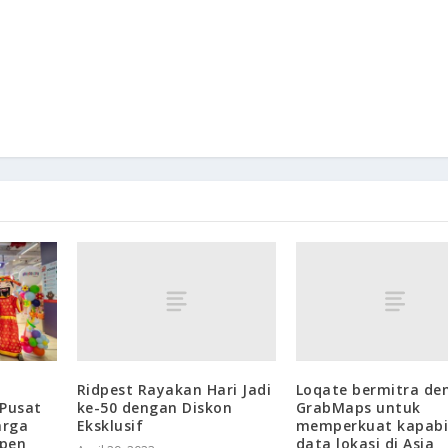
Ridpest Rayakan Hari Jadi
Loqate bermitra de
ke-50 dengan Diskon
GrabMaps untuk
Pusat
Eksklusif
memperkuat kapabil
arga
data lokasi di Asia
ppen