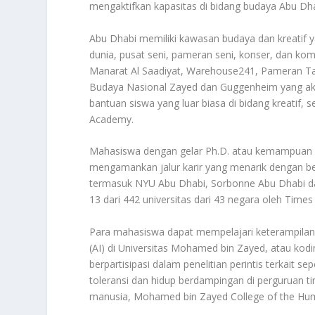
mengaktifkan kapasitas di bidang budaya Abu Dha
Abu Dhabi memiliki kawasan budaya dan kreatif 
dunia, pusat seni, pameran seni, konser, dan k
Manarat Al Saadiyat, Warehouse241, Pameran T
Budaya Nasional Zayed dan Guggenheim yang aka
bantuan siswa yang luar biasa di bidang kreatif
Academy.
Mahasiswa dengan gelar Ph.D. atau kemampuan 
mengamankan jalur karir yang menarik dengan bela
termasuk NYU Abu Dhabi, Sorbonne Abu Dhabi dan 
13 dari 442 universitas dari 43 negara oleh Time
Para mahasiswa dapat mempelajari keterampilan 
(AI) di Universitas Mohamed bin Zayed, atau kodi
berpartisipasi dalam penelitian perintis terkait s
toleransi dan hidup berdampingan di perguruan ti
manusia, Mohamed bin Zayed College of the Hum