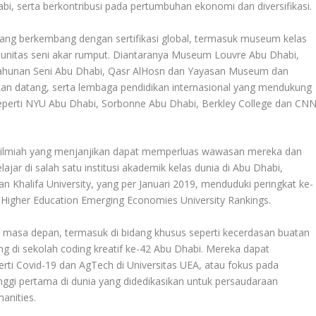
bi, serta berkontribusi pada pertumbuhan ekonomi dan diversifikasi.
yang berkembang dengan sertifikasi global, termasuk museum kelas
omunitas seni akar rumput. Diantaranya Museum Louvre Abu Dhabi,
ahunan Seni Abu Dhabi, Qasr AlHosn dan Yayasan Museum dan
n datang, serta lembaga pendidikan internasional yang mendukung
, seperti NYU Abu Dhabi, Sorbonne Abu Dhabi, Berkley College dan CN
ilmiah yang menjanjikan dapat memperluas wawasan mereka dan
jar di salah satu institusi akademik kelas dunia di Abu Dhabi,
Khalifa University, yang per Januari 2019, menduduki peringkat ke-
s Higher Education Emerging Economies University Rankings.
masa depan, termasuk di bidang khusus seperti kecerdasan buatan
ng di sekolah coding kreatif ke-42 Abu Dhabi. Mereka dapat
eperti Covid-19 dan AgTech di Universitas UEA, atau fokus pada
nggi pertama di dunia yang didedikasikan untuk persaudaraan
anities.