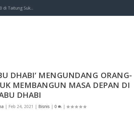
 di Taitung Suk...
ABU DHABI’ MENGUNDANG ORANG-
UK MEMBANGUN MASA DEPAN DI
ABU DHABI
na
|
Feb 24, 2021
|
Bisnis
|
0
|