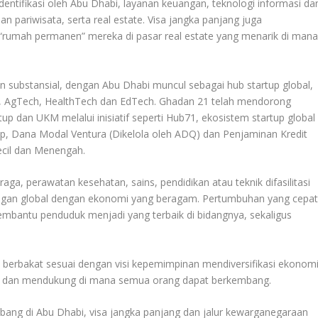
entifikasi oleh Abu Dhabi, layanan keuangan, teknologi informasi da
n pariwisata, serta real estate. Visa jangka panjang juga
 “rumah permanen” mereka di pasar real estate yang menarik di man
 substansial, dengan Abu Dhabi muncul sebagai hub startup global,
h, AgTech, HealthTech dan EdTech. Ghadan 21 telah mendorong
 dan UKM melalui inisiatif seperti Hub71, ekosistem startup global
tup, Dana Modal Ventura (Dikelola oleh ADQ) dan Penjaminan Kredit
ecil dan Menengah.
aga, perawatan kesehatan, sains, pendidikan atau teknik difasilitasi
ngan global dengan ekonomi yang beragam. Pertumbuhan yang cepa
bantu penduduk menjadi yang terbaik di bidangnya, sekaligus
berbakat sesuai dengan visi kepemimpinan mendiversifikasi ekonom
, dan mendukung di mana semua orang dapat berkembang.
mbang di Abu Dhabi, visa jangka panjang dan jalur kewarganegaraan