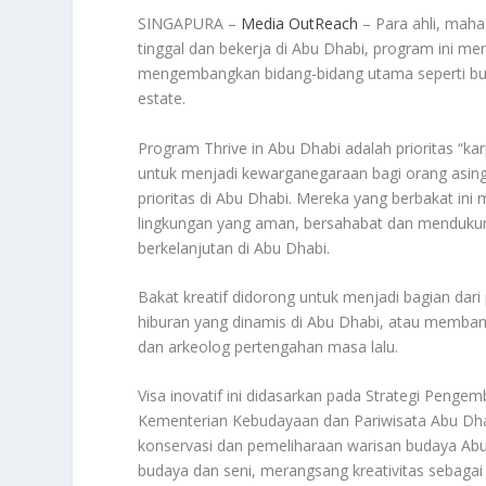
SINGAPURA –
Media OutReach
– Para ahli, maha
tinggal dan bekerja di Abu Dhabi, program ini m
mengembangkan bidang-bidang utama seperti bud
estate.
Program Thrive in Abu Dhabi adalah prioritas “ka
untuk menjadi kewarganegaraan bagi orang asing y
prioritas di Abu Dhabi. Mereka yang berbakat i
lingkungan yang aman, bersahabat dan menduku
berkelanjutan di Abu Dhabi.
Bakat kreatif didorong untuk menjadi bagian dari 
hiburan yang dinamis di Abu Dhabi, atau memb
dan arkeolog pertengahan masa lalu.
Visa inovatif ini didasarkan pada Strategi Pen
Kementerian Kebudayaan dan Pariwisata Abu Dhab
konservasi dan pemeliharaan warisan budaya Abu
budaya dan seni, merangsang kreativitas sebaga