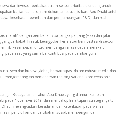
siswa dan investor berbakat dalam sektor prioritas diundang untuk
erupakan bagian dari program dukungan strategis baru Abu Dhabi untu
aya, kesehatan, penelitian dan pengembangan (R&D) dan real
rpet merah” dengan pemberian visa jangka panjang (visa) dan jalur
ang berbakat, kreatif, keunggulan kerja atau berinvestasi di sektor
ni memiliki kesempatan untuk membangun masa depan mereka di
ng, pada saat yang sama berkontribusi pada pembangunan
pusat seni dan budaya global, berpartisipasi dalam industri media da
antu mengembangkan pemahaman tentang sarjana, konservasionis,
gembangan Budaya Lima Tahun Abu Dhabi, yang diumumkan oleh
i pada November 2019, dan mencakup lima tujuan strategis, yaitu
 Dhabi, meningkatkan kesadaran dan keterikatan pada warisan
i mesin pendidikan dan perubahan sosial, membangun dan