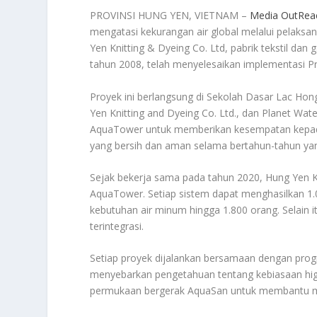
PROVINSI HUNG YEN, VIETNAM –
Media OutRea
mengatasi kekurangan air global melalui pelaksan
Yen Knitting & Dyeing Co. Ltd, pabrik tekstil dan
tahun 2008, telah menyelesaikan implementasi Pro
Proyek ini berlangsung di Sekolah Dasar Lac Ho
Yen Knitting and Dyeing Co. Ltd., dan Planet Wa
AquaTower untuk memberikan kesempatan kepada
yang bersih dan aman selama bertahun-tahun ya
Sejak bekerja sama pada tahun 2020, Hung Yen 
AquaTower. Setiap sistem dapat menghasilkan 1.
kebutuhan air minum hingga 1.800 orang. Selain 
terintegrasi.
Setiap proyek dijalankan bersamaan dengan pro
menyebarkan pengetahuan tentang kebiasaan higie
permukaan bergerak AquaSan untuk membantu m