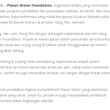
ch
–
Planet Water Foundation
, organisasi nirlaba yang membantu
aan program pendidikan dan penyediaan sanitasi, air bersih, dan Hun
 garmen Italia terkemuka yang mulai beroperasi di pasar Vietnam pada
yek Air Bersih terbaru di provinsi Hung Yen, Vietnam.
ng, Van Lam, Hung Yen dengan dukungan sukarelawan dari tim Hung
ter Foundation. Proyek ini menerapkan sistem pemurnian air komunita
 siswa dan orang-orang di sekitar untuk menggunakan air minum
ng akan datang.
Knitting & Dyeing telah mendukung implementasi empat sistem
000 liter air minum bersih dan aman per jam, cukup untuk memenuhi
itu, sistem ini juga merupakan tempat cuci tangan dengan kotak sabu
gram pendidikan higiene komprehensif Planet Water yang membantu
ne yang sehat. Selain itu, proyek ini juga menyediakan pembersih
embersihkan lingkungan sekolah.