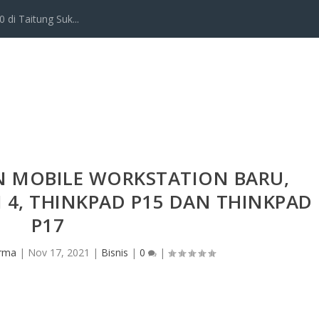
 di Taitung Suk...
 MOBILE WORKSTATION BARU,
 4, THINKPAD P15 DAN THINKPAD
P17
Irma
|
Nov 17, 2021
|
Bisnis
|
0
|