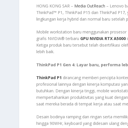
HONG KONG SAR –
Media OutReach
– Lenovo ba
ThinkPad™ P1, ThinkPad P15 dan ThinkPad P17, y
lingkungan kerja hybrid dan normal baru setelah 
Mobile workstation baru menggunakan prosesor I
grafis NVIDIA® terbaru
GPU NVIDIA RTX A5000
d
Ketiga produk baru tersebut telah disertifikasi o
lebih baik.
ThinkPad P1 Gen 4: Layar baru, performa le
ThinkPad P1
dirancang memberi pencipta konten
profesional lainnya dengan kinerja komputasi yan
butuhkan. Dengan kinerja tinggi, mobile workst
mempertahankan produktivitas yang kuat dengan
saat mereka berada di tempat kerja atau saat me
Desain bodinya ramping dan ringan serta memiliki s
hingga 90WHr, keyboard yang didesain ulang denga