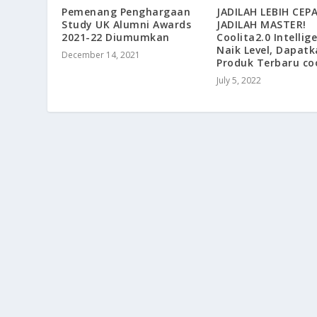
Pemenang Penghargaan
JADILAH LEBIH CEP
Study UK Alumni Awards
JADILAH MASTER!
2021-22 Diumumkan
Coolita2.0 Intellig
Naik Level, Dapat
December 14, 2021
Produk Terbaru co
July 5, 2022