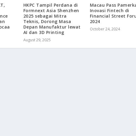
HKPC Tampil Perdana di
AT,
Macau Pass Pamerk
Formnext Asia Shenzhen
Inovasi Fintech di
2025 sebagai Mitra
ence
Financial Street Fo
Teknis, Dorong Masa
kan
2024
Depan Manufaktur lewat
ocaa
October 24, 2024
AI dan 3D Printing
August 29, 2025