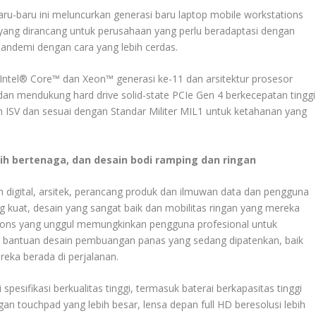
ru-baru ini meluncurkan generasi baru laptop mobile workstations
ang dirancang untuk perusahaan yang perlu beradaptasi dengan
pandemi dengan cara yang lebih cerdas.
ntel® Core™ dan Xeon™ generasi ke-11 dan arsitektur prosesor
an mendukung hard drive solid-state PCIe Gen 4 berkecepatan tinggi
leh ISV dan sesuai dengan Standar Militer MIL1 untuk ketahanan yang
bih bertenaga, dan desain bodi ramping dan ringan
 digital, arsitek, perancang produk dan ilmuwan data dan pengguna
g kuat, desain yang sangat baik dan mobilitas ringan yang mereka
ations yang unggul memungkinkan pengguna profesional untuk
 bantuan desain pembuangan panas yang sedang dipatenkan, baik
reka berada di perjalanan.
pesifikasi berkualitas tinggi, termasuk baterai berkapasitas tinggi
n touchpad yang lebih besar, lensa depan full HD beresolusi lebih