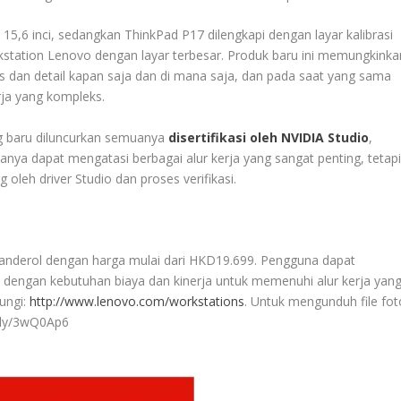
5,6 inci, sedangkan ThinkPad P17 dilengkapi dengan layar kalibrasi
kstation Lenovo dengan layar terbesar. Produk baru ini memungkinka
s dan detail kapan saja dan di mana saja, dan pada saat yang sama
ja yang kompleks.
ng baru diluncurkan semuanya
disertifikasi oleh NVIDIA Studio
,
anya dapat mengatasi berbagai alur kerja yang sangat penting, tetap
g oleh driver Studio dan proses verifikasi.
banderol dengan harga mulai dari HKD19.699. Pengguna dapat
 dengan kebutuhan biaya dan kinerja untuk memenuhi alur kerja yan
jungi:
http://www.lenovo.com/workstations
. Untuk mengunduh file fot
it.ly/3wQ0Ap6