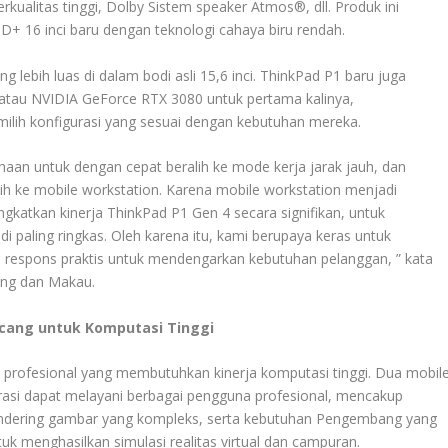
erkualitas tinggi, Dolby Sistem speaker Atmos®, dll. Produk ini
HD+ 16 inci baru dengan teknologi cahaya biru rendah.
 lebih luas di dalam bodi asli 15,6 inci. ThinkPad P1 baru juga
tau NVIDIA GeForce RTX 3080 untuk pertama kalinya,
lih konfigurasi yang sesuai dengan kebutuhan mereka.
aan untuk dengan cepat beralih ke mode kerja jarak jauh, dan
ih ke mobile workstation. Karena mobile workstation menjadi
gkatkan kinerja ThinkPad P1 Gen 4 secara signifikan, untuk
i paling ringkas. Oleh karena itu, kami berupaya keras untuk
i respons praktis untuk mendengarkan kebutuhan pelanggan, ” kata
ong dan Makau.
ncang untuk Komputasi Tinggi
profesional yang membutuhkan kinerja komputasi tinggi. Dua mobil
urasi dapat melayani berbagai pengguna profesional, mencakup
rendering gambar yang kompleks, serta kebutuhan Pengembang yang
k menghasilkan simulasi realitas virtual dan campuran.