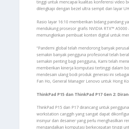
tinggi untuk mencapai kualitas konferensi video b
dilengkapi dengan bezel ultra sempit dan layar U
Rasio layar 16:10 memberikan bidang pandang yang
mendukung prosesor grafis NVIDIA RTX™ A5000 a
memungkinkan pembuat konten digital untuk memi
“Pandemi global telah mendorong banyak perusah
semakin banyak pengguna profesional telah beral
semakin penting bagi pengguna, Kami telah menin
memberikan kinerja komputasi tertinggi dalam bod
mendesain ulang bodi produk generasi ini sebaga
Fan Ho, General Manager Lenovo untuk Hong K
ThinkPad P15 dan ThinkPad P17 Gen 2: Dira
ThinkPad P15 dan P17 dirancang untuk pengguna 
workstation canggih yang sangat dapat dikonfig
insinyur dan desainer yang perlu menghasilkan 
mengandalkan komputasi berkecepatan tinggi untu