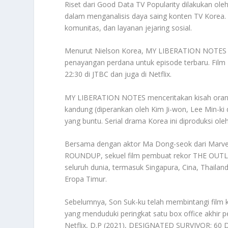
Riset dari Good Data TV Popularity dilakukan ole
dalam menganalisis daya saing konten TV Korea. Ha
komunitas, dan layanan jejaring sosial.
Menurut Nielson Korea, MY LIBERATION NOTES te
penayangan perdana untuk episode terbaru. Fil
22:30 di JTBC dan juga di Netflix.
MY LIBERATION NOTES menceritakan kisah orang a
kandung (diperankan oleh Kim Ji-won, Lee Min-ki 
yang buntu. Serial drama Korea ini diproduksi o
Bersama dengan aktor Ma Dong-seok dari Marvel
ROUNDUP, sekuel film pembuat rekor THE OUTLA
seluruh dunia, termasuk Singapura, Cina, Thailan
Eropa Timur.
Sebelumnya, Son Suk-ku telah membintangi fil
yang menduduki peringkat satu box office akhir 
Netflix, D.P (2021), DESIGNATED SURVIVOR: 60