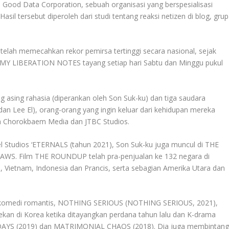
h Good Data Corporation, sebuah organisasi yang berspesialisasi
sil tersebut diperoleh dari studi tentang reaksi netizen di blog, grup
lah memecahkan rekor pemirsa tertinggi secara nasional, sejak
m MY LIBERATION NOTES tayang setiap hari Sabtu dan Minggu pukul
sing rahasia (diperankan oleh Son Suk-ku) dan tiga saudara
dan Lee El), orang-orang yang ingin keluar dari kehidupan mereka
leh Chorokbaem Media dan JTBC Studios.
 Studios ‘ETERNALS (tahun 2021), Son Suk-ku juga muncul di THE
WS. Film THE ROUNDUP telah pra-penjualan ke 132 negara di
d, Vietnam, Indonesia dan Prancis, serta sebagian Amerika Utara dan
m komedi romantis, NOTHING SERIOUS (NOTHING SERIOUS, 2021),
pekan di Korea ketika ditayangkan perdana tahun lalu dan K-drama
 DAYS (2019) dan MATRIMONIAL CHAOS (2018). Dia juga membintang