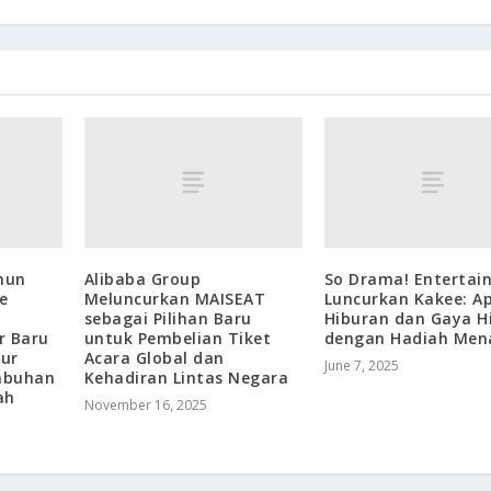
hun
Alibaba Group
So Drama! Entertai
e
Meluncurkan MAISEAT
Luncurkan Kakee: Ap
sebagai Pilihan Baru
Hiburan dan Gaya H
r Baru
untuk Pembelian Tiket
dengan Hadiah Men
tur
Acara Global dan
June 7, 2025
mbuhan
Kehadiran Lintas Negara
ah
November 16, 2025