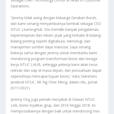
sebagai Chief Technology Officer & Head of Customer
Operations.
“Jeremy tidak asing dengan keluarga Gerakan Buruh,
dan kami senang menyambutnya kembali sebagai CEO
NTUC LearningHub. Dia memiliki banyak pengalaman,
kepemimpinan dan rekam jejak yang terbukti di bidang-
bidang penting seperti digitalisasi, teknologi, dan
manajemen sumber daya manusia. Saya senang
bekerja sama dengan Jeremy untuk membantu kami
mendorong program transformasi bisnis dan tenaga
kerja NTUC LHUB, sehingga pekerja kami akan terus
relevan dan siap di masa depan, dan perusahaan dapat
sepenuhnya mencapai tujuan bisnis,” kata Sekretaris
Jenderal NTUC, Mr Ng Chee Meng, dalam rilis, Jumat
(5/11/2021).
Jeremy Ong juga pernah menjabat di Dewan NTUC
Link, bisnis loyalitas grup, dari 2016 hingga 2018. Ini
memposisikannya dengan baik untuk mendorong misi