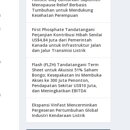
Menopause Relief Berbasis
Tumbuhan untuk Mendukung
i
Kesehatan Perempuan
i
First Phosphate Tandatangani
Perjanjian Kontribusi Hibah Senilai
US$4,84 Juta dari Pemerintah
Kanada untuk Infrastruktur Jalan
dan Jalur Transmisi Listrik
n
Flash (FLZH) Tandatangani Term
Sheet untuk Akuisisi 51% Saham
Bongo; Kesepakatan Ini Membuka
Akses ke 300 Juta Penonton,
Pendapatan Sekitar US$10 Juta,
dan Meningkatkan EBITDA
i
Ekspansi VinFast Mencerminkan
Pergeseran Pertumbuhan Global
Industri Kendaraan Listrik