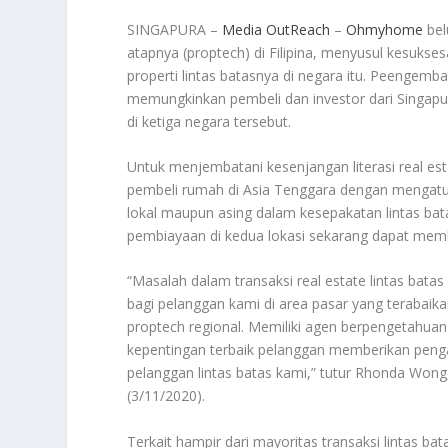
SINGAPURA –
Media OutReach
–
Ohmyhome
bel
atapnya (proptech) di Filipina, menyusul kesuk
properti lintas batasnya di negara itu. Peengemb
memungkinkan pembeli dan investor dari Singapur
di ketiga negara tersebut.
Untuk menjembatani kesenjangan literasi real es
pembeli rumah di Asia Tenggara dengan mengatur 
lokal maupun asing dalam kesepakatan lintas ba
pembiayaan di kedua lokasi sekarang dapat memb
“Masalah dalam transaksi real estate lintas bata
bagi pelanggan kami di area pasar yang terabai
proptech regional. Memiliki agen berpengetahuan
kepentingan terbaik pelanggan memberikan penga
pelanggan lintas batas kami,” tutur Rhonda Won
(3/11/2020).
Terkait hampir dari mayoritas transaksi lintas bat