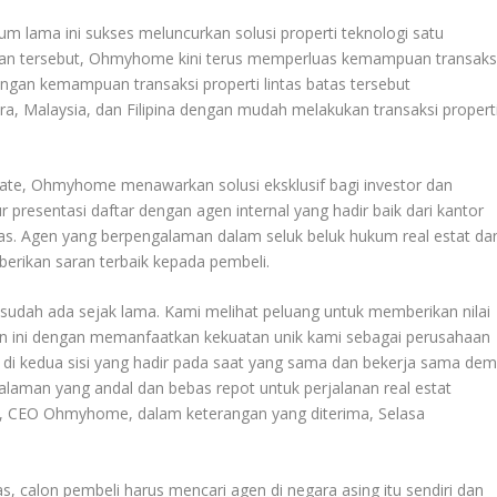
um lama ini sukses meluncurkan solusi properti teknologi satu
sesan tersebut, Ohmyhome kini terus memperluas kemampuan transaks
angan kemampuan transaksi properti lintas batas tersebut
a, Malaysia, dan Filipina dengan mudah melakukan transaksi propert
tate, Ohmyhome menawarkan solusi eksklusif bagi investor dan
presentasi daftar dengan agen internal yang hadir baik dari kantor
tas. Agen yang berpengalaman dalam seluk beluk hukum real estat da
erikan saran terbaik kepada pembeli.
s sudah ada sejak lama. Kami melihat peluang untuk memberikan nilai
kan ini dengan memanfaatkan kekuatan unik kami sebagai perusahaan
 di kedua sisi yang hadir pada saat yang sama dan bekerja sama dem
laman yang andal dan bebas repot untuk perjalanan real estat
g, CEO Ohmyhome, dalam keterangan yang diterima, Selasa
as, calon pembeli harus mencari agen di negara asing itu sendiri dan