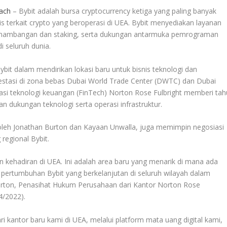
ach
– Bybit adalah bursa cryptocurrency ketiga yang paling banyak
snis terkait crypto yang beroperasi di UEA. Bybit menyediakan layanan
 penambangan dan staking, serta dukungan antarmuka pemrograman
di seluruh dunia.
it dalam mendirikan lokasi baru untuk bisnis teknologi dan
vestasi di zona bebas Dubai World Trade Center (DWTC) dan Dubai
erasi teknologi keuangan (FinTech) Norton Rose Fulbright memberi tah
an dukungan teknologi serta operasi infrastruktur.
 oleh Jonathan Burton dan Kayaan Unwalla, juga memimpin negosiasi
regional Bybit.
ehadiran di UEA. Ini adalah area baru yang menarik di mana ada
pertumbuhan Bybit yang berkelanjutan di seluruh wilayah dalam
rton, Penasihat Hukum Perusahaan dari Kantor Norton Rose
4/2022).
 kantor baru kami di UEA, melalui platform mata uang digital kami,