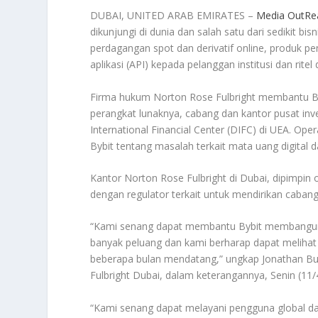
DUBAI, UNITED ARAB EMIRATES –
Media OutRe
dikunjungi di dunia dan salah satu dari sedikit bi
perdagangan spot dan derivatif online, produk
aplikasi (API) kepada pelanggan institusi dan ritel 
Firma hukum Norton Rose Fulbright membantu Byb
perangkat lunaknya, cabang dan kantor pusat in
International Financial Center (DIFC) di UEA. Op
Bybit tentang masalah terkait mata uang digital d
Kantor Norton Rose Fulbright di Dubai, dipimpin
dengan regulator terkait untuk mendirikan cabang 
“Kami senang dapat membantu Bybit membangun k
banyak peluang dan kami berharap dapat melihat 
beberapa bulan mendatang,” ungkap Jonathan Bu
Fulbright Dubai, dalam keterangannya, Senin (11/
“Kami senang dapat melayani pengguna global dari