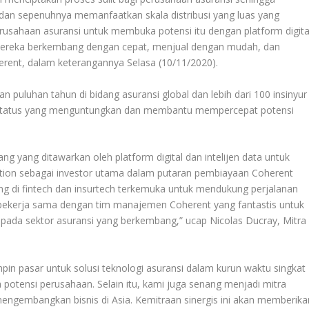
dan sepenuhnya memanfaatkan skala distribusi yang luas yang
usahaan asuransi untuk membuka potensi itu dengan platform digita
mereka berkembang dengan cepat, menjual dengan mudah, dan
oherent, dalam keterangannya Selasa (10/11/2020).
uluhan tahun di bidang asuransi global dan lebih dari 100 insinyur
status yang menguntungkan dan membantu mempercepat potensi
ang yang ditawarkan oleh platform digital dan intelijen data untuk
ion sebagai investor utama dalam putaran pembiayaan Coherent
jang di fintech dan insurtech terkemuka untuk mendukung perjalanan
 bekerja sama dengan tim manajemen Coherent yang fantastis untuk
pada sektor asuransi yang berkembang,” ucap Nicolas Ducray, Mitra
in pasar untuk solusi teknologi asuransi dalam kurun waktu singkat
a potensi perusahaan. Selain itu, kami juga senang menjadi mitra
ngembangkan bisnis di Asia. Kemitraan sinergis ini akan memberika