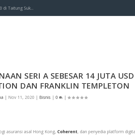
 di Taitung Suk...
AAN SERI A SEBESAR 14 JUTA USD
TION DAN FRANKLIN TEMPLETON
na
|
Nov 11, 2020
|
Bisnis
|
0
|
ogi asuransi asal Hong Kong,
Coherent
, dan penyedia platform digita