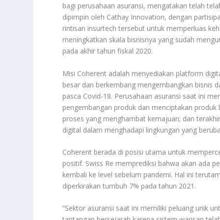
bagi perusahaan asuransi, mengatakan telah te
dipimpin oleh Cathay Innovation, dengan partisip
rintisan insurtech tersebut untuk memperluas ke
meningkatkan skala bisnisnya yang sudah mengun
pada akhir tahun fiskal 2020.
Misi Coherent adalah menyediakan platform digit
besar dan berkembang mengembangkan bisnis d
pasca Covid-18. Perusahaan asuransi saat ini 
pengembangan produk dan menciptakan produk ba
proses yang menghambat kemajuan; dan terakhir,
digital dalam menghadapi lingkungan yang berub
Coherent berada di posisi utama untuk memperce
positif. Swiss Re memprediksi bahwa akan ada pe
kembali ke level sebelum pandemi. Hal ini teruta
diperkirakan tumbuh 7% pada tahun 2021.
“Sektor asuransi saat ini memiliki peluang unik
tantangan bersejarah karena sistem warisan tela