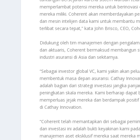
memperlambat potensi mereka untuk berinovasi 
mereka miliki. Coherent akan memberdayakan per
dan mesin intelijen data kami untuk membantu 
terlibat secara tepat,” kata John Brisco, CEO, C
Didukung oleh tim manajemen dengan pengalaman p
dan aktuaris, Coherent bermaksud membangun 
industri asuransi di Asia dan sekitarnya.
“Sebagai investor global VC, kami yakin akan pelu
membentuk masa depan asuransi. Cathay Innovat
adalah bagian dari strategi investasi jangka pan
peningkatan skala mereka. Kami berharap dapat
memperluas jejak mereka dan berdampak positif 
di Cathay Innovation.
“Coherent telah memantapkan diri sebagai pemimp
dan investasi ini adalah bukti keyakinan kami pad
manajemen aset eksklusif mereka saat mereka me