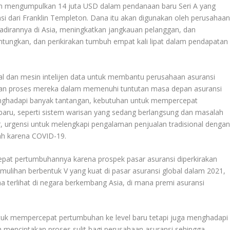
lah mengumpulkan 14 juta USD dalam pendanaan baru Seri A yang
asi dari Franklin Templeton. Dana itu akan digunakan oleh perusahaa
hadirannya di Asia, meningkatkan jangkauan pelanggan, dan
tungkan, dan perikirakan tumbuh empat kali lipat dalam pendapatan
al dan mesin intelijen data untuk membantu perusahaan asuransi
an proses mereka dalam memenuhi tuntutan masa depan asuransi
menghadapi banyak tantangan, kebutuhan untuk mempercepat
ru, seperti sistem warisan yang sedang berlangsung dan masalah
 urgensi untuk melengkapi pengalaman penjualan tradisional denga
ah karena COVID-19.
pat pertumbuhannya karena prospek pasar asuransi diperkirakan
mulihan berbentuk V yang kuat di pasar asuransi global dalam 2021,
ma terlihat di negara berkembang Asia, di mana premi asuransi
 untuk mempercepat pertumbuhan ke level baru tetapi juga menghadapi
h menciptakan proses sulit bagi perusahaan asuransi sehingga