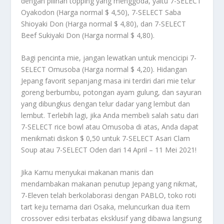
dengan pilihan topping yang menggoda, yaitu 7-SELECT
Oyakodon (Harga normal $ 4,50), 7-SELECT Saba
Shioyaki Don (Harga normal $ 4,80), dan 7-SELECT
Beef Sukiyaki Don (Harga normal $ 4,80).
Bagi pencinta mie, jangan lewatkan untuk mencicipi 7-
SELECT Omusoba (Harga normal $ 4,20). Hidangan
Jepang favorit sepanjang masa ini terdiri dari mie telur
goreng berbumbu, potongan ayam gulung, dan sayuran
yang dibungkus dengan telur dadar yang lembut dan
lembut. Terlebih lagi, jika Anda membeli salah satu dari
7-SELECT rice bowl atau Omusoba di atas, Anda dapat
menikmati diskon $ 0,50 untuk 7-SELECT Asari Clam
Soup atau 7-SELECT Oden dari 14 April – 11 Mei 2021!
Jika Kamu menyukai makanan manis dan
mendambakan makanan penutup Jepang yang nikmat,
7-Eleven telah berkolaborasi dengan PABLO, toko roti
tart keju ternama dari Osaka, meluncurkan dua item
crossover edisi terbatas eksklusif yang dibawa langsung