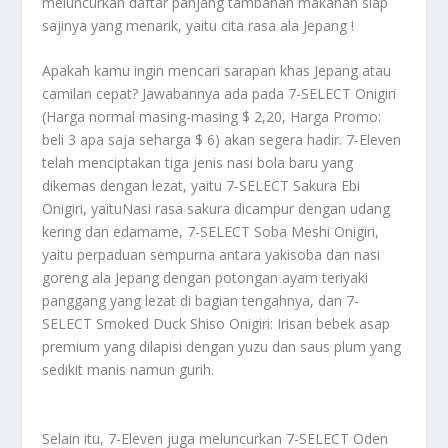
meluncurkan daftar panjang tambahan makanan siap
sajinya yang menarik, yaitu cita rasa ala Jepang !
Apakah kamu ingin mencari sarapan khas Jepang atau
camilan cepat? Jawabannya ada pada 7-SELECT Onigiri
(Harga normal masing-masing $ 2,20, Harga Promo:
beli 3 apa saja seharga $ 6) akan segera hadir. 7-Eleven
telah menciptakan tiga jenis nasi bola baru yang
dikemas dengan lezat, yaitu 7-SELECT Sakura Ebi
Onigiri, yaituNasi rasa sakura dicampur dengan udang
kering dan edamame, 7-SELECT Soba Meshi Onigiri,
yaitu perpaduan sempurna antara yakisoba dan nasi
goreng ala Jepang dengan potongan ayam teriyaki
panggang yang lezat di bagian tengahnya, dan 7-
SELECT Smoked Duck Shiso Onigiri: Irisan bebek asap
premium yang dilapisi dengan yuzu dan saus plum yang
sedikit manis namun gurih.
Selain itu, 7-Eleven juga meluncurkan 7-SELECT Oden