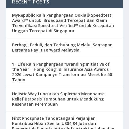
RECENT POSTS
MyRepublic Raih Penghargaan Ookla® Speedtest
Award™ untuk Broadband Tercepat dan Klaim
Terverifikasi Speedtest Verified™ untuk Kecepatan
Unggah Tercepat di Singapura
Berbagi, Peduli, dan Terhubung Melalui Santapan
Bersama Pay It Forward Malaysia
YF Life Raih Penghargaan “Branding Initiative of
the Year – Hong Kong” di Insurance Asia Awards
2026 Lewat Kampanye Transformasi Merek ke-50
Tahun
Holistic Way Luncurkan Suplemen Menopause
Relief Berbasis Tumbuhan untuk Mendukung
Kesehatan Perempuan
First Phosphate Tandatangani Perjanjian
Kontribusi Hibah Senilai US$4,84 Juta dari
Pemerintah Kanada untuk Infrastruktur Jalan dan